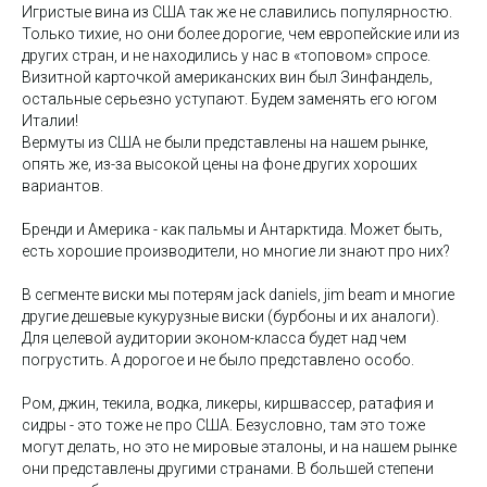
Игристые вина из США так же не славились популярностю.
Только тихие, но они более дорогие, чем европейские или из
других стран, и не находились у нас в «топовом» спросе.
Визитной карточкой американских вин был Зинфандель,
остальные серьезно уступают. Будем заменять его югом
Италии!
Вермуты из США не были представлены на нашем рынке,
опять же, из-за высокой цены на фоне других хороших
вариантов.
Бренди и Америка - как пальмы и Антарктида. Может быть,
есть хорошие производители, но многие ли знают про них?
В сегменте виски мы потерям jack daniels, jim beam и многие
другие дешевые кукурузные виски (бурбоны и их аналоги).
Для целевой аудитории эконом-класса будет над чем
погрустить. А дорогое и не было представлено особо.
Ром, джин, текила, водка, ликеры, киршвассер, ратафия и
сидры - это тоже не про США. Безусловно, там это тоже
могут делать, но это не мировые эталоны, и на нашем рынке
они представлены другими странами. В большей степени