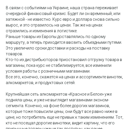
В связи с событиями на Украине, наша страна переживает
очередной финансовый кризис. Будет ли он временный, или
затяжной - не известно. Курс евро и доллара снова сильно
вырос, и это отразилось на ценах. Так же на ценах
отразились и изменения в логистике.
Раньше товары из Европы доставлялись по одному
маршруту, а теперь приходится ввозить объездными путями.
Это увеличило сроки доставки и расходы на поставку
товаров.
Кто-то из дистрибьюторов приостановил отгрузку товара в
магазины, пока курс не стабилизируется, все изменили
условия работы с розничными магазинами.
Все это, конечно, скажется на ценах и ассортименте винотек,
алкомаркетов, и продуктовых сетей.
Крупнейшая сеть алкомаркетов «Красное и Белое» уже
подняла цены, и уже не выглядит магазинами эконом-
сегмента. Конечно, на фоне более дорогих магазинов,
которые тоже повысили цены, они будут все равно ниже в
цене, но потребитель еще не привык к таким изменениям. Тот,
кто не посещал дорогие винотеки, видит картину, что его
привычные товары уже не так доступны, как ранее.