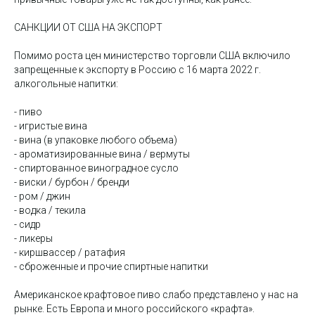
САНКЦИИ ОТ США НА ЭКСПОРТ
Помимо роста цен министерство торговли США включило
запрещенные к экспорту в Россию с 16 марта 2022 г.
алкогольные напитки:
- пиво
- игристые вина
- вина (в упаковке любого объема)
- ароматизированные вина / вермуты
- спиртованное виноградное сусло
- виски / бурбон / бренди
- ром / джин
- водка / текила
- сидр
- ликеры
- киршвассер / ратафия
- сброженные и прочие спиртные напитки
Американское крафтовое пиво слабо представлено у нас на
рынке. Есть Европа и много российского «крафта».