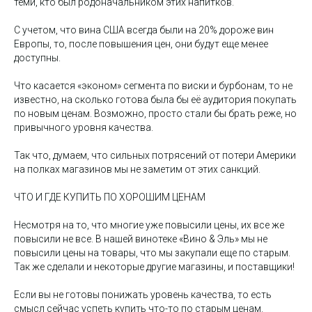
теми, кто был родоначальником этих напитков.
С учетом, что вина США всегда были на 20% дороже вин
Европы, то, после повышения цен, они будут еще менее
доступны.
Что касается «эконом» сегмента по виски и бурбонам, то не
известно, на сколько готова была бы её аудитория покупать
по новым ценам. Возможно, просто стали бы брать реже, но
привычного уровня качества.
Так что, думаем, что сильных потрясений от потери Америки
на полках магазинов мы не заметим от этих санкций.
ЧТО И ГДЕ КУПИТЬ ПО ХОРОШИМ ЦЕНАМ
Несмотря на то, что многие уже повысили цены, их все же
повысили не все. В нашей винотеке «Вино & Эль» мы не
повысили цены на товары, что мы закупали еще по старым.
Так же сделали и некоторые другие магазины, и поставщики!
Если вы не готовы понижать уровень качества, то есть
смысл сейчас успеть купить что-то по старым ценам.