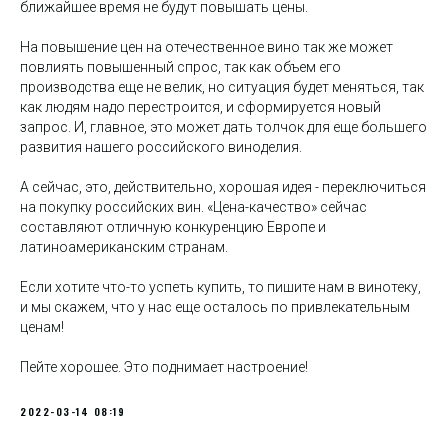
ближайшее время не будут повышать цены.
На повышение цен на отечественное вино так же может
повлиять повышенный спрос, так как объем его
производства еще не велик, но ситуация будет меняться, так
как людям надо перестроится, и сформируется новый
запрос. И, главное, это может дать толчок для еще большего
развития нашего российского виноделия.
А сейчас, это, действительно, хорошая идея - переключиться
на покупку российских вин. «Цена-качество» сейчас
составляют отличную конкуренцию Европе и
латиноамериканским странам.
Если хотите что-то успеть купить, то пишите нам в винотеку,
и мы скажем, что у нас еще осталось по привлекательным
ценам!
Пейте хорошее. Это поднимает настроение!
2022-03-14 08:19