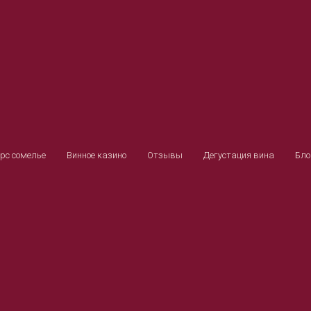
рс сомелье
Винное казино
Отзывы
Дегустация вина
Бло